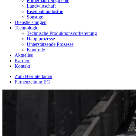
Förderband-Segmente
Landwirtschaft
Eisenbahnindustrie
Sonstige
Dienstleistungen
Technologie
Technische Produktionsvorbereitung
Hauptprozesse
Unterstützende Prozesse
Kontrolle
Aktuelles
Karriere
Kontakt
Zum Herunterladen
Firmenzeitung EG